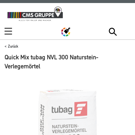
Zum
Zum
Inhalt
Navigationsmenü
springen
springen
Zurück
Quick Mix tubag NVL 300 Naturstein-
Verlegemörtel