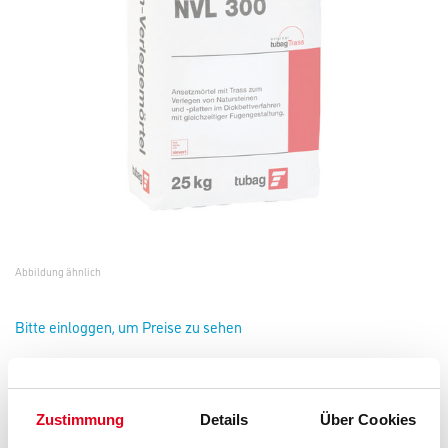
Abbildung ähnlich
Bitte einloggen, um Preise zu sehen
Quick Mix tubag NVL 300 40,0 kg Naturstein-Verlegemör
Art-Nr.:
1074-000675
Zustimmung
Details
Über Cookies
Dickbettmörtel zum Ansetzen und Verlegen von Natursteinen und -
platten mit gleichzeitiger Fugengestaltung