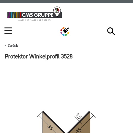
Zum
Zum
Inhalt
Navigationsmenü
springen
springen
Zurück
Protektor Winkelprofil 3528