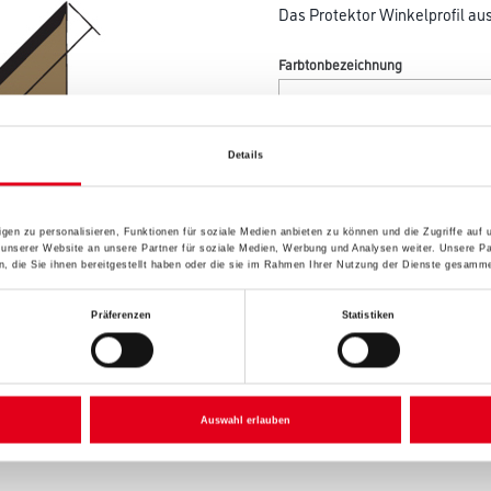
Das Protektor Winkelprofil aus
Farbtonbezeichnung
Breite in centimeter
Details
Gebinde
gen zu personalisieren, Funktionen für soziale Medien anbieten zu können und die Zugriffe auf
 unserer Website an unsere Partner für soziale Medien, Werbung und Analysen weiter. Unsere Pa
 die Sie ihnen bereitgestellt haben oder die sie im Rahmen Ihrer Nutzung der Dienste gesamme
Präferenzen
Statistiken
Umrechnungsfaktoren
Auswahl erlauben