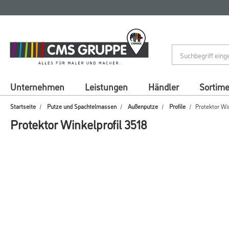
Zum
Zum
Inhalt
Navigationsmenü
springen
springen
Unternehmen
Leistungen
Händler
Sortim
Startseite
Putze und Spachtelmassen
Außenputze
Profile
Protektor Win
Protektor Winkelprofil 3518