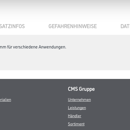
SATZINFOS
GEFAHRENHINWEISE
DAT
,5 mm für verschiedene Anwendungen.
CMS Gruppe
rialien
Unternehmen
Leistungen
Händler
Sortiment