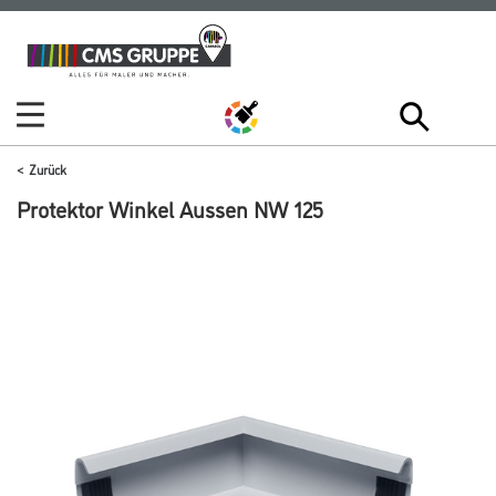
Zum
Zum
Inhalt
Navigationsmenü
springen
springen
Zurück
Protektor Winkel Aussen NW 125