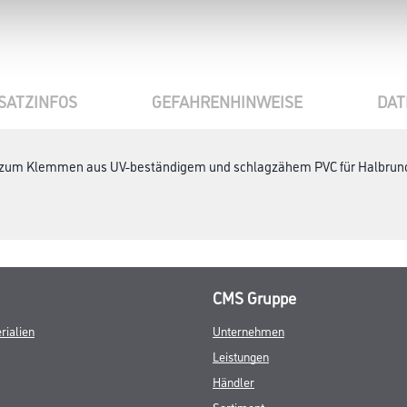
SATZINFOS
GEFAHRENHINWEISE
DAT
zum Klemmen aus UV-beständigem und schlagzähem PVC für Halbrundri
CMS Gruppe
rialien
Unternehmen
Leistungen
Händler
Sortiment