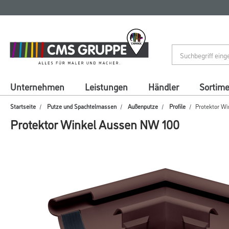
Zum
Zum
Inhalt
Navigationsmenü
springen
springen
Unternehmen
Leistungen
Händler
Sortim
Startseite
Putze und Spachtelmassen
Außenputze
Profile
Protektor W
Protektor Winkel Aussen NW 100