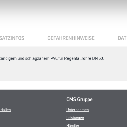
SATZINFOS
GEFAHRENHINWEISE
DAT
tändigem und schlagzähem PVC für Regenfallrohre DN 50.
CMS Gruppe
rialien
Unternehmen
Leistungen
Händler