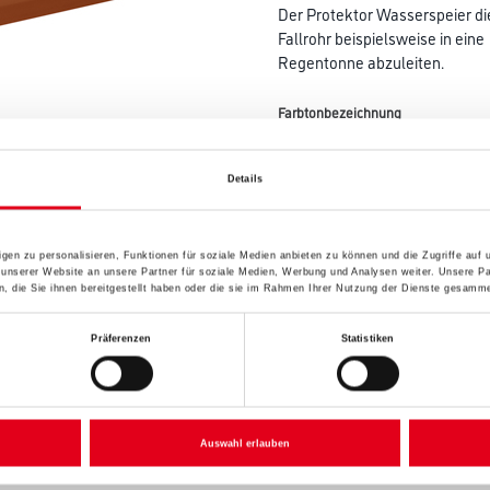
Der Protektor Wasserspeier d
Fallrohr beispielsweise in eine
Regentonne abzuleiten.
Farbtonbezeichnung
Details
Breite in centimeter
gen zu personalisieren, Funktionen für soziale Medien anbieten zu können und die Zugriffe auf
 unserer Website an unsere Partner für soziale Medien, Werbung und Analysen weiter. Unsere Pa
Gebinde
 die Sie ihnen bereitgestellt haben oder die sie im Rahmen Ihrer Nutzung der Dienste gesamme
Präferenzen
Statistiken
Umrechnungsfaktoren
Auswahl erlauben