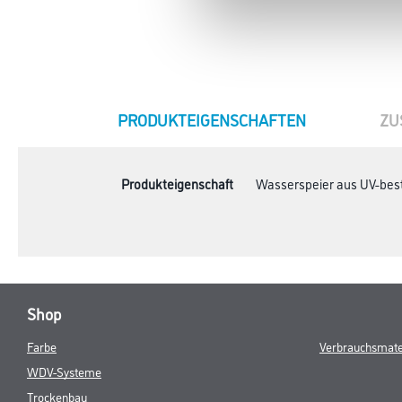
CURRENT
PRODUKTEIGENSCHAFTEN
ZU
TAB:
Produkteigenschaft
Wasserspeier aus UV-bes
Shop
Farbe
Verbrauchsmate
WDV-Systeme
Trockenbau