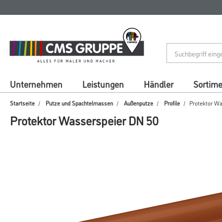
Zum
Zum
Inhalt
Navigationsmenü
springen
springen
Unternehmen
Leistungen
Händler
Sortim
Startseite
Putze und Spachtelmassen
Außenputze
Profile
Protektor Wa
Protektor Wasserspeier DN 50