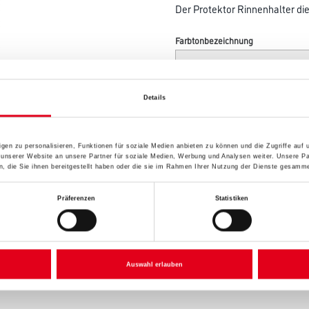
Der Protektor Rinnenhalter die
Farbtonbezeichnung
Breite in centimeter
Details
Gebinde
gen zu personalisieren, Funktionen für soziale Medien anbieten zu können und die Zugriffe auf
 unserer Website an unsere Partner für soziale Medien, Werbung und Analysen weiter. Unsere Pa
 die Sie ihnen bereitgestellt haben oder die sie im Rahmen Ihrer Nutzung der Dienste gesamme
Präferenzen
Statistiken
Umrechnungsfaktoren
Auswahl erlauben