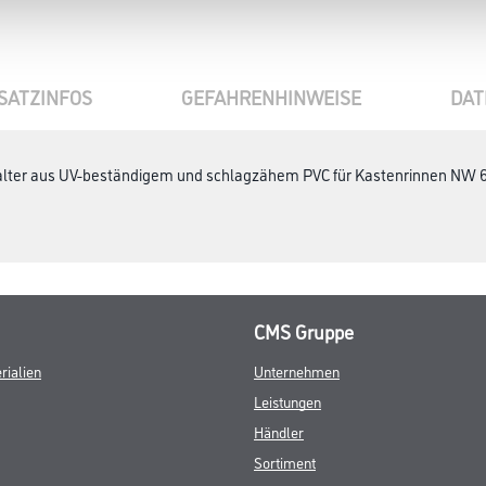
SATZINFOS
GEFAHRENHINWEISE
DAT
alter aus UV-beständigem und schlagzähem PVC für Kastenrinnen NW 68 /
CMS Gruppe
rialien
Unternehmen
Leistungen
Händler
Sortiment