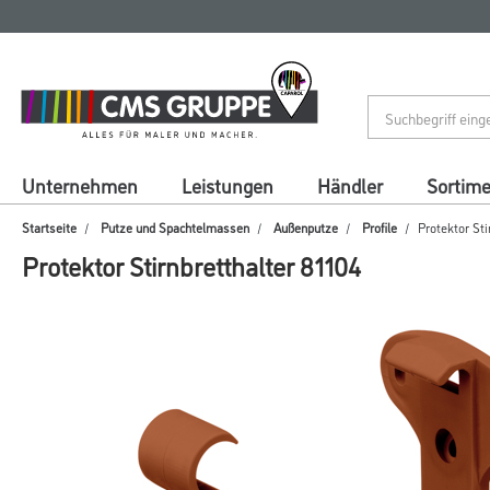
Zum
Zum
Inhalt
Navigationsmenü
springen
springen
Unternehmen
Leistungen
Händler
Sortim
Startseite
Putze und Spachtelmassen
Außenputze
Profile
Protektor Sti
Protektor Stirnbretthalter 81104