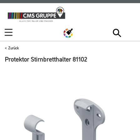
Zum
Zum
Inhalt
Navigationsmenü
springen
springen
Zurück
Protektor Stirnbretthalter 81102