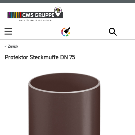
Zum
Zum
Inhalt
Navigationsmenü
springen
springen
Zurück
Protektor Steckmuffe DN 75