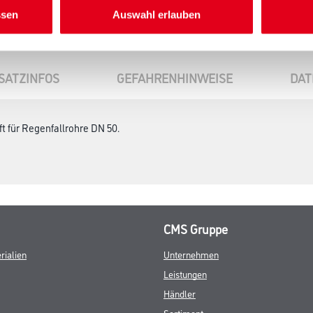
ssen
Auswahl erlauben
SATZINFOS
GEFAHRENHINWEISE
DAT
ft für Regenfallrohre DN 50.
CMS Gruppe
rialien
Unternehmen
Leistungen
Händler
Sortiment