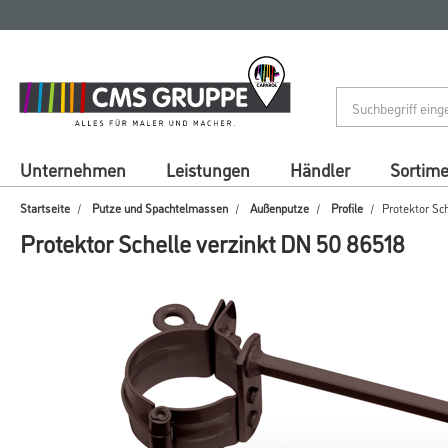
Zum
Zum
Inhalt
Navigationsmenü
springen
springen
Unternehmen
Leistungen
Händler
Sortim
Startseite
Putze und Spachtelmassen
Außenputze
Profile
Protektor Sc
Protektor Schelle verzinkt DN 50 86518