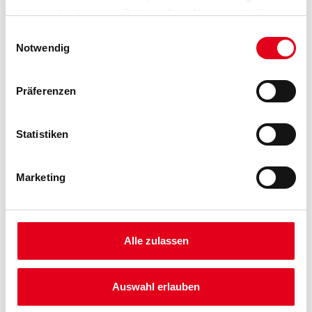
haben oder die sie im Rahmen Ihrer Nutzung der Dienste
gesammelt haben.
Einwilligungsauswahl
Notwendig
Umrechnungsfaktoren
Präferenzen
Statistiken
Marketing
PRODUKTEIGENSCHAFTEN
Alle zulassen
Produkteigenschaft
Auswahl erlauben
Rohrschiebestück aus UV-beständigem und schlagzähem PVC für
Regenfallrohre DN 100.