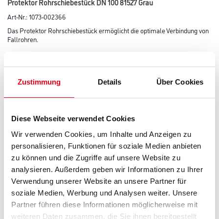
Protektor Rohrschiebestück DN 100 81527 Grau
Art-Nr.:
1073-002366
Das Protektor Rohrschiebestück ermöglicht die optimale Verbindung von
Fallrohren.
Farbtonbezeichnung
Zustimmung
Details
Über Cookies
Länge in centimeter
Diese Webseite verwendet Cookies
Wir verwenden Cookies, um Inhalte und Anzeigen zu
Breite in centimeter
personalisieren, Funktionen für soziale Medien anbieten
zu können und die Zugriffe auf unsere Website zu
analysieren. Außerdem geben wir Informationen zu Ihrer
Höhe in centimeter
Verwendung unserer Website an unsere Partner für
soziale Medien, Werbung und Analysen weiter. Unsere
Partner führen diese Informationen möglicherweise mit
Gebinde
weiteren Daten zusammen, die Sie ihnen bereitgestellt