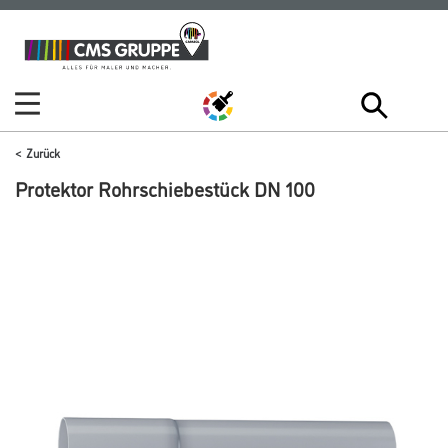
Zum
Zum
Inhalt
Navigationsmenü
springen
springen
Zurück
Protektor Rohrschiebestück DN 100