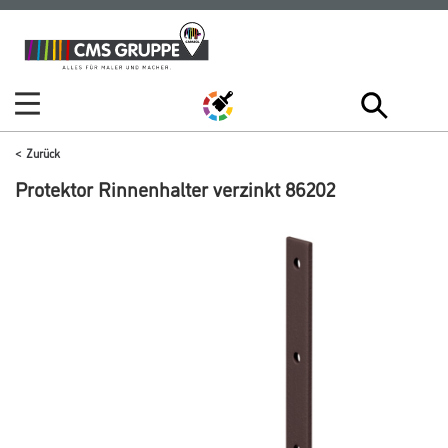
Zum
Zum
Inhalt
Navigationsmenü
springen
springen
Zurück
Protektor Rinnenhalter verzinkt 86202