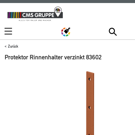
Zum
Zum
Inhalt
Navigationsmenü
springen
springen
Zurück
Protektor Rinnenhalter verzinkt 83602