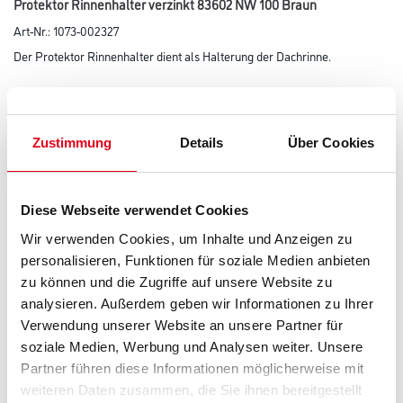
Protektor Rinnenhalter verzinkt 83602 NW 100 Braun
Art-Nr.:
1073-002327
Der Protektor Rinnenhalter dient als Halterung der Dachrinne.
Farbtonbezeichnung
Zustimmung
Details
Über Cookies
Länge in centimeter
Diese Webseite verwendet Cookies
Breite in centimeter
Wir verwenden Cookies, um Inhalte und Anzeigen zu
personalisieren, Funktionen für soziale Medien anbieten
zu können und die Zugriffe auf unsere Website zu
analysieren. Außerdem geben wir Informationen zu Ihrer
Höhe in centimeter
Verwendung unserer Website an unsere Partner für
soziale Medien, Werbung und Analysen weiter. Unsere
Partner führen diese Informationen möglicherweise mit
Gebinde
weiteren Daten zusammen, die Sie ihnen bereitgestellt