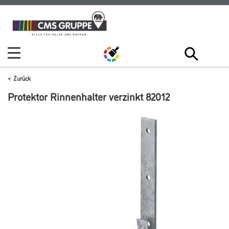
Zum
Zum
Inhalt
Navigationsmenü
springen
springen
Zurück
Protektor Rinnenhalter verzinkt 82012