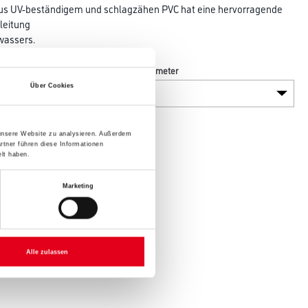
aus UV-beständigem und schlagzähen PVC hat eine hervorragende
bleitung
wassers.
Länge in centimeter
Über Cookies
 unsere Website zu analysieren. Außerdem
rtner führen diese Informationen
lt haben.
Marketing
Alle zulassen