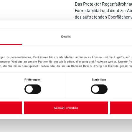
Das Protektor Regenfallrohr 
Formstabilität und dient zur A
des auftretenden Oberflächen
Farbtonbezeichnung
Details
Gebinde
gen zu personalisieren, Funktionen für soziale Medien anbieten zu können und die Zugriffe auf
 unserer Website an unsere Partner für soziale Medien, Werbung und Analysen weiter. Unsere Pa
 die Sie ihnen bereitgestellt haben oder die sie im Rahmen Ihrer Nutzung der Dienste gesamme
Präferenzen
Statistiken
Umrechnungsfaktoren
Auswahl erlauben