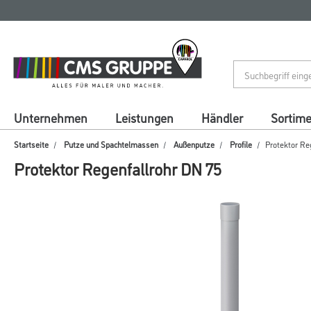
Zum
Zum
Inhalt
Navigationsmenü
springen
springen
Unternehmen
Leistungen
Händler
Sortim
Startseite
Putze und Spachtelmassen
Außenputze
Profile
Protektor Re
Protektor Regenfallrohr DN 75