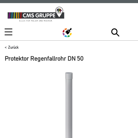
Zum
Zum
Inhalt
Navigationsmenü
springen
springen
Zurück
Protektor Regenfallrohr DN 50