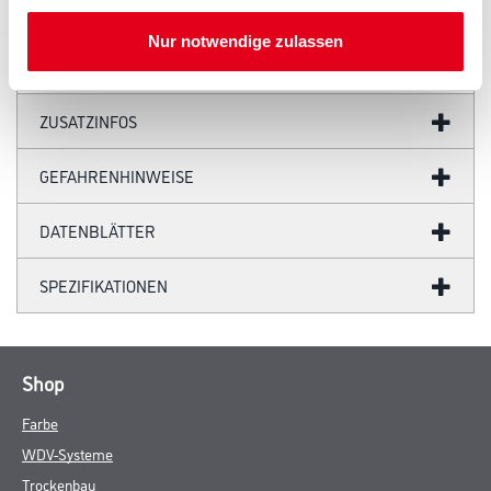
Regenfallrohre DN 85 zu DN 75.
Nur notwendige zulassen
ZUSATZINFOS
GEFAHRENHINWEISE
DATENBLÄTTER
SPEZIFIKATIONEN
Shop
Farbe
WDV-Systeme
Trockenbau