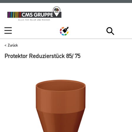
Zum
Zum
Inhalt
Navigationsmenü
springen
springen
Zurück
Protektor Reduzierstück 85/ 75