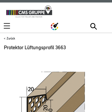
Zum
Zum
Inhalt
Navigationsmenü
springen
springen
Zurück
Protektor Lüftungsprofil 3663