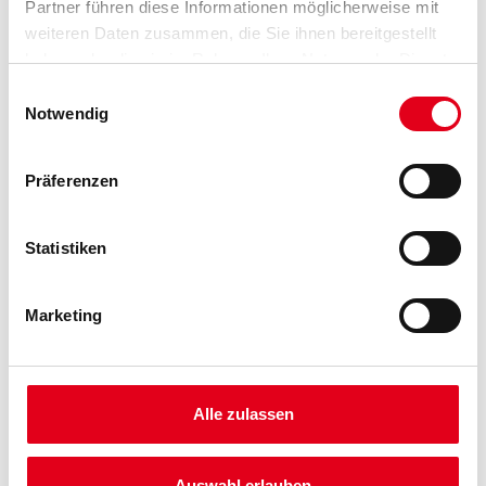
Partner führen diese Informationen möglicherweise mit
weiteren Daten zusammen, die Sie ihnen bereitgestellt
haben oder die sie im Rahmen Ihrer Nutzung der Dienste
Gebinde
gesammelt haben.
Einwilligungsauswahl
Notwendig
Präferenzen
Umrechnungsfaktoren
Statistiken
Marketing
Alle zulassen
PRODUKTEIGENSCHAFTEN
Auswahl erlauben