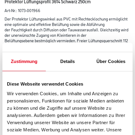
Protektor Lüftungsprofil 3614 Schwarz 250cm
Art-Nr.:
1073-001966
Der Protektor Lüftungswinkel aus PVC mit Rechtecklochung ermöglicht
eine optimale und effektive Belüftung sowie die Abführung
der Feuchtigkeit durch Diffusion oder Tauwasserausfall. Gleichzeitig wird
der unerwünschte Zugang von Kleintieren in der
Belüftungsebene bestmöglich vermieden. Freier Lüftungsquerschnitt 112
cm²/lfm.
Farbtonbezeichnung
Zustimmung
Details
Über Cookies
Länge in centimeter
Diese Webseite verwendet Cookies
Wir verwenden Cookies, um Inhalte und Anzeigen zu
personalisieren, Funktionen für soziale Medien anbieten
Breite in centimeter
zu können und die Zugriffe auf unsere Website zu
analysieren. Außerdem geben wir Informationen zu Ihrer
Verwendung unserer Website an unsere Partner für
Höhe in centimeter
soziale Medien, Werbung und Analysen weiter. Unsere