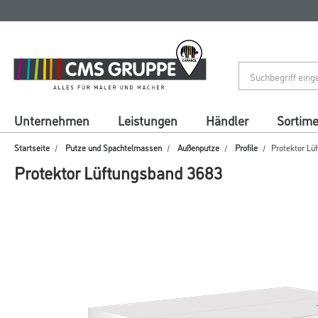
Zum
Zum
Inhalt
Navigationsmenü
springen
springen
Unternehmen
Leistungen
Händler
Sortim
Startseite
Putze und Spachtelmassen
Außenputze
Profile
Protektor Lü
Protektor Lüftungsband 3683