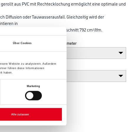
n gerollt aus PVC mit Rechtecklochung ermöglicht eine optimale und
ch Diffusion oder Tauwasserausfall. Gleichzeitig wird der
tieren in
ch vermieden. Freier Lüftungsquerschnitt 792 cm²/lfm.
Länge in centimeter
Über Cookies
 unsere Website zu analysieren. Außerdem
Gebinde
rtner führen diese Informationen
lt haben.
Marketing
Alle zulassen