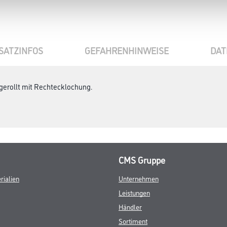
SATZINFOS
GEFAHRENHINWEISE
DAT
gerollt mit Rechtecklochung.
CMS Gruppe
rialien
Unternehmen
Leistungen
Händler
Sortiment