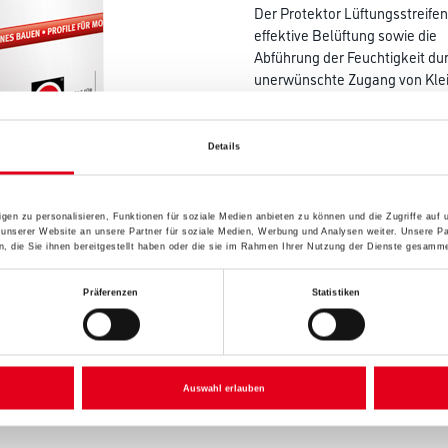
Der Protektor Lüftungsstreife
effektive Belüftung sowie die
Abführung der Feuchtigkeit dur
unerwünschte Zugang von Klein
der Belüftungsebene bestmögli
Farbtonbezeichnung
Details
gen zu personalisieren, Funktionen für soziale Medien anbieten zu können und die Zugriffe auf
Breite in centimeter
 unserer Website an unsere Partner für soziale Medien, Werbung und Analysen weiter. Unsere Pa
 die Sie ihnen bereitgestellt haben oder die sie im Rahmen Ihrer Nutzung der Dienste gesamme
Präferenzen
Statistiken
Umrechnungsfaktoren
Auswahl erlauben