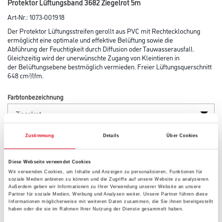
Protektor Lüftungsband 3682 Ziegelrot 5m
Art-Nr.:
1073-001918
Der Protektor Lüftungsstreifen gerollt aus PVC mit Rechtecklochung
ermöglicht eine optimale und effektive Belüftung sowie die
Abführung der Feuchtigkeit durch Diffusion oder Tauwasserausfall.
Gleichzeitig wird der unerwünschte Zugang von Kleintieren in
der Belüftungsebene bestmöglich vermieden. Freier Lüftungsquerschnitt
648 cm²/lfm.
Farbtonbezeichnung
Länge in centimeter
Zustimmung
Details
Über Cookies
Diese Webseite verwendet Cookies
Wir verwenden Cookies, um Inhalte und Anzeigen zu personalisieren, Funktionen für
Breite in centimeter
soziale Medien anbieten zu können und die Zugriffe auf unsere Website zu analysieren.
Außerdem geben wir Informationen zu Ihrer Verwendung unserer Website an unsere
Partner für soziale Medien, Werbung und Analysen weiter. Unsere Partner führen diese
Informationen möglicherweise mit weiteren Daten zusammen, die Sie ihnen bereitgestellt
haben oder die sie im Rahmen Ihrer Nutzung der Dienste gesammelt haben.
Gebinde