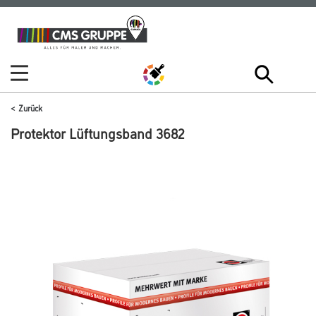
Zum
Zum
Inhalt
Navigationsmenü
springen
springen
Zurück
Protektor Lüftungsband 3682