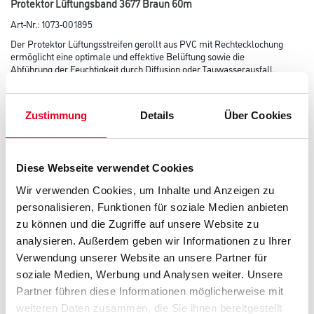
Protektor Lüftungsband 3677 Braun 60m
Art-Nr.:
1073-001895
Der Protektor Lüftungsstreifen gerollt aus PVC mit Rechtecklochung
ermöglicht eine optimale und effektive Belüftung sowie die
Abführung der Feuchtigkeit durch Diffusion oder Tauwasserausfall.
Gleichzeitig wird der unerwünschte Zugang von Kleintieren in
der Belüftungsebene bestmöglich vermieden. Freier Lüftungsquerschnitt
269 cm²/lfm.
Zustimmung
Details
Über Cookies
Farbtonbezeichnung
Diese Webseite verwendet Cookies
Wir verwenden Cookies, um Inhalte und Anzeigen zu
Länge in centimeter
personalisieren, Funktionen für soziale Medien anbieten
zu können und die Zugriffe auf unsere Website zu
analysieren. Außerdem geben wir Informationen zu Ihrer
Breite in centimeter
Verwendung unserer Website an unsere Partner für
soziale Medien, Werbung und Analysen weiter. Unsere
Partner führen diese Informationen möglicherweise mit
Gebinde
weiteren Daten zusammen, die Sie ihnen bereitgestellt