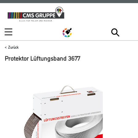
Zum
Zum
Inhalt
Navigationsmenü
springen
springen
Zurück
Protektor Lüftungsband 3677