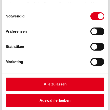
haben oder die sie im Rahmen Ihrer Nutzung der Dienste
gesammelt haben.
Einwilligungsauswahl
Notwendig
Umrechnungsfaktoren
Präferenzen
Statistiken
Marketing
PRODUKTEIGENSCHAFTEN
Alle zulassen
Produkteigenschaft
Lüftungsstreifen 50 mm gerollt in praktischer Spenderbox.
Auswahl erlauben