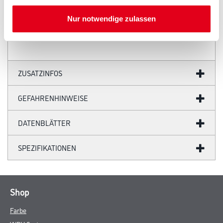
schlagzähem PVC als Dehnungsausgleich für Halbrundrinnen NW
150 /
6-teilig.
Nur notwendige zulassen
ZUSATZINFOS
GEFAHRENHINWEISE
DATENBLÄTTER
SPEZIFIKATIONEN
Shop
Farbe