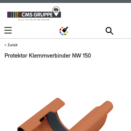
Zum
Zum
Inhalt
Navigationsmenü
springen
springen
Zurück
Protektor Klemmverbinder NW 150