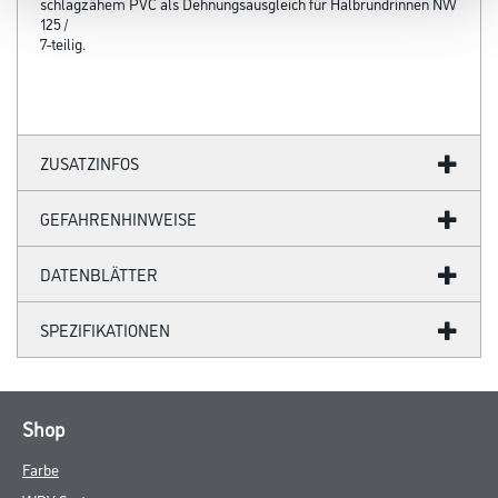
schlagzähem PVC als Dehnungsausgleich für Halbrundrinnen NW
125 /
7-teilig.
ZUSATZINFOS
GEFAHRENHINWEISE
DATENBLÄTTER
SPEZIFIKATIONEN
Shop
Farbe