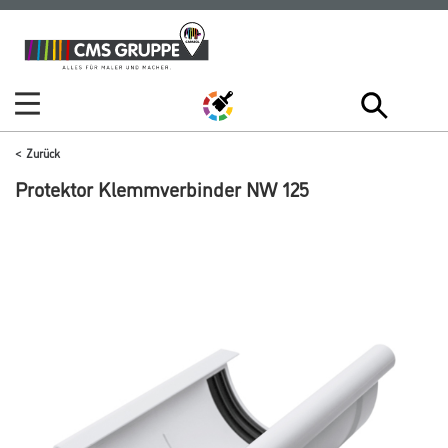
Zum
Zum
Inhalt
Navigationsmenü
springen
springen
Zurück
Protektor Klemmverbinder NW 125