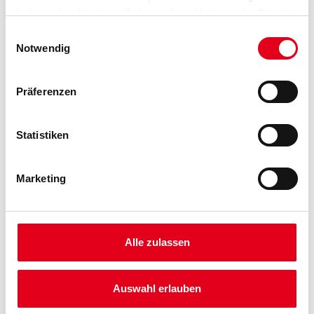
haben oder die sie im Rahmen Ihrer Nutzung der Dienste
gesammelt haben.
Einwilligungsauswahl
Notwendig
Umrechnungsfaktoren
Präferenzen
Statistiken
Marketing
PRODUKTEIGENSCHAFTEN
Alle zulassen
Produkteigenschaft
Auswahl erlauben
Rinnen-Endstück zum Klemmen aus UV-beständigem und
schlagzähem PVC für den linken Abschluss einer Halbrundrinne