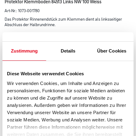
Protektor Klemmboden 84513 Links NW 100 Weiss
Art-Nr.:
1073-001780
Das Protektor Rinnenendstück zum Klemmen dient als linksseitiger
Abschluss der Halbrundrinne.
Farbtonbezeichnung
Zustimmung
Details
Über Cookies
Länge in centimeter
Diese Webseite verwendet Cookies
Wir verwenden Cookies, um Inhalte und Anzeigen zu
Breite in centimeter
personalisieren, Funktionen für soziale Medien anbieten
zu können und die Zugriffe auf unsere Website zu
analysieren. Außerdem geben wir Informationen zu Ihrer
Höhe in centimeter
Verwendung unserer Website an unsere Partner für
soziale Medien, Werbung und Analysen weiter. Unsere
Partner führen diese Informationen möglicherweise mit
Gebinde
weiteren Daten zusammen, die Sie ihnen bereitgestellt