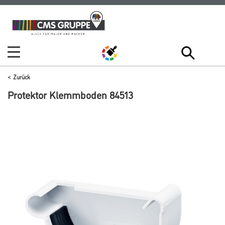
Zum
Zum
Inhalt
Navigationsmenü
springen
springen
Zurück
Protektor Klemmboden 84513