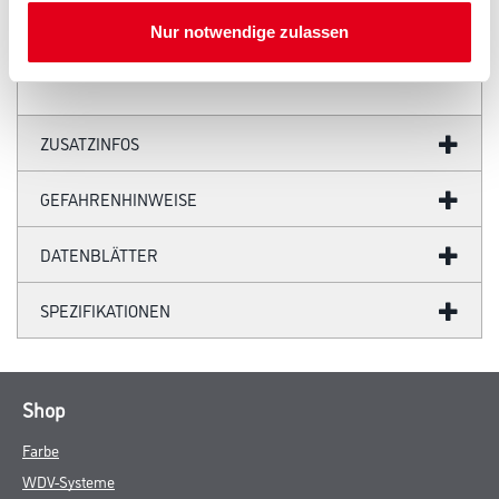
NW 100 /
8-teilig.
Nur notwendige zulassen
ZUSATZINFOS
GEFAHRENHINWEISE
DATENBLÄTTER
SPEZIFIKATIONEN
Shop
Farbe
WDV-Systeme