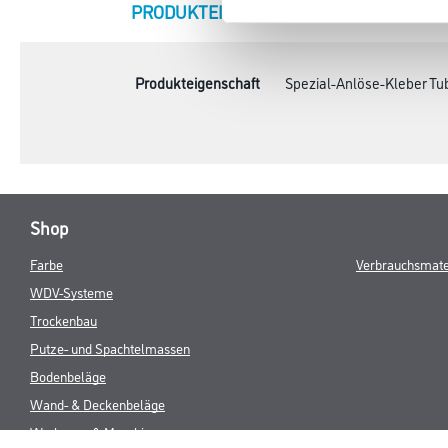
CURRENT
PRODUKTEIGENSCHAFTEN
ZU
TAB:
Produkteigenschaft
Spezial-Anlöse-Kleber Tub
Shop
Farbe
Verbrauchsmate
WDV-Systeme
Trockenbau
Putze- und Spachtelmassen
Bodenbeläge
Wand- & Deckenbeläge
Werkzeug & Maschinen