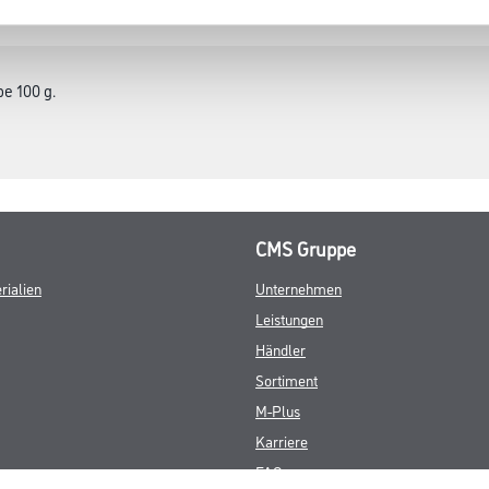
SATZINFOS
GEFAHRENHINWEISE
DAT
e 100 g.
CMS Gruppe
rialien
Unternehmen
Leistungen
Händler
Sortiment
M-Plus
Karriere
FAQ