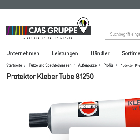
Zum
Zum
Inhalt
Navigationsmenü
springen
springen
Unternehmen
Leistungen
Händler
Sortim
Startseite
Putze und Spachtelmassen
Außenputze
Profile
Protektor Kl
Protektor Kleber Tube 81250