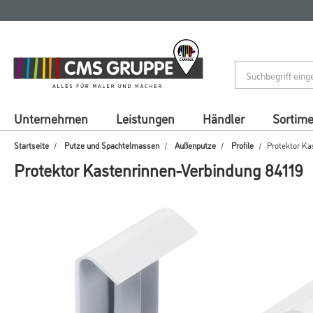
Zum
Zum
Inhalt
Navigationsmenü
springen
springen
Unternehmen
Leistungen
Händler
Sortim
Startseite
Putze und Spachtelmassen
Außenputze
Profile
Protektor Ka
Protektor Kastenrinnen-Verbindung 84119