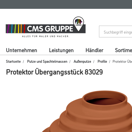
Zum
Zum
Inhalt
Navigationsmenü
springen
springen
Unternehmen
Leistungen
Händler
Sortim
Startseite
Putze und Spachtelmassen
Außenputze
Profile
Protektor Üb
Protektor Übergangsstück 83029