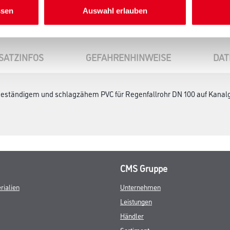
ssen
Auswahl erlauben
SATZINFOS
GEFAHRENHINWEISE
DAT
eständigem und schlagzähem PVC für Regenfallrohr DN 100 auf Kanalg
CMS Gruppe
rialien
Unternehmen
Leistungen
Händler
Sortiment