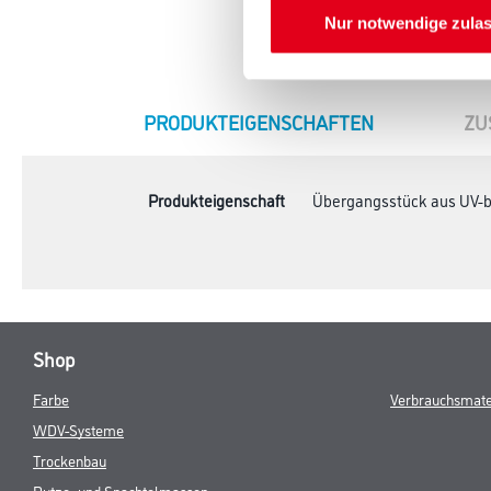
Nur notwendige zula
CURRENT
PRODUKTEIGENSCHAFTEN
ZU
TAB:
Produkteigenschaft
Übergangsstück aus UV-b
Shop
Farbe
Verbrauchsmate
WDV-Systeme
Trockenbau
Putze- und Spachtelmassen