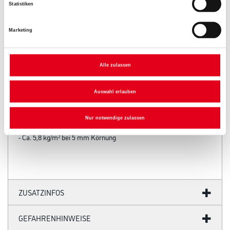
Statistiken
Marketing
PRODUKTEIGENSCHAFTEN
Produkteigenschaft
Alle zulassen
- Für akurit Wärmedämm-Verbundsysteme
- Als Oberputz auf mineralischen Untergründen
Auswahl erlauben
Verbrauch
- Ca. 2,9 kg/m² bei 2 mm Körnung
Nur notwendige zulassen
- Ca. 4,1 kg/m² bei 3 mm Körnung
- Ca. 5,8 kg/m² bei 5 mm Körnung
ZUSATZINFOS
GEFAHRENHINWEISE