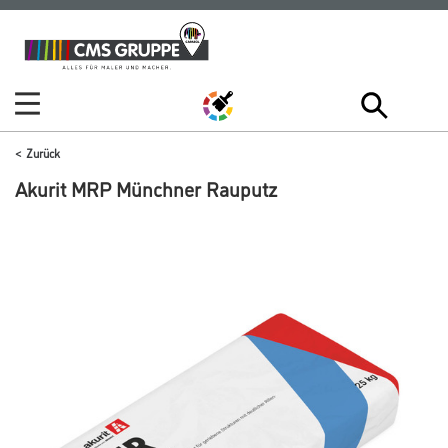
Zum
Zum
Inhalt
Navigationsmenü
springen
springen
Zurück
Akurit MRP Münchner Rauputz