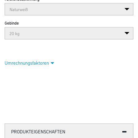
Abbildung ähnlich
Bitte einloggen, um Preise zu sehen
Akurit KGL Kalkglätte 20,0 kg
Art-Nr.:
1087-000213
Kalk-Glättspachtel für den Innenbereich.
Farbtonbezeichnung