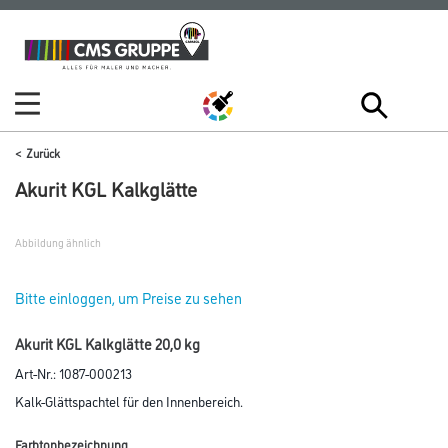
Zum
Zum
Inhalt
Navigationsmenü
springen
springen
Zurück
Akurit KGL Kalkglätte