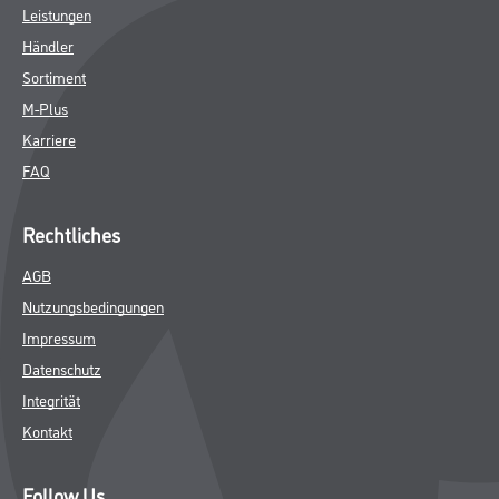
SPEZIFIKATIONEN
Shop
Farbe
WDV-Systeme
Trockenbau
Putze- und Spachtelmassen
Bodenbeläge
Wand- & Deckenbeläge
Werkzeug & Maschinen
Verbrauchsmaterialien
CMS Gruppe
Unternehmen