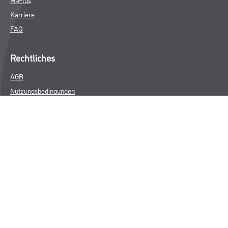
Karriere
FAQ
Rechtliches
AGB
Nutzungsbedingungen
Impressum
Datenschutz
Integrität
Kontakt
Follow Us
© Copyright CMS Dienstleistungs-Gesellschaft