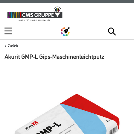
Zum
Zum
Inhalt
Navigationsmenü
springen
springen
Zurück
Akurit GMP-L Gips-Maschinenleichtputz