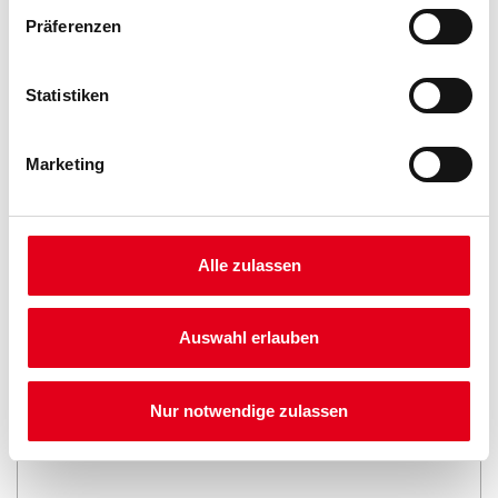
Präferenzen
Statistiken
PRODUKTEIGENSCHAFTEN
Marketing
Produkteigenschaft
- Elastisch und gute Haftfestigkeit
- Gut schleifbar
- Geruchsneutral
Alle zulassen
- Schnell trocknend
Verarbeitungszeit
Auswahl erlauben
Nach ca. 4-5 Stunden trocken.
Verbrauch
Nur notwendige zulassen
- Ca. 13 m²/l