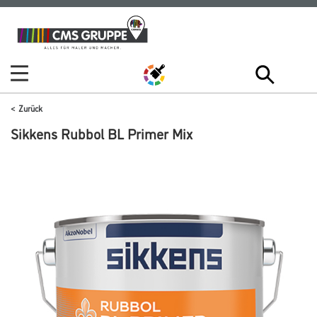
Zum
Zum
Inhalt
Navigationsmenü
springen
springen
Zurück
Sikkens Rubbol BL Primer Mix