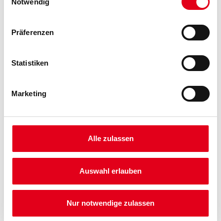
Notwendig
Präferenzen
Statistiken
Marketing
PRODUKTEIGENSCHAFTEN
Produkteigenschaft
Alle zulassen
- Angenehm leichte und sichere Verarbeitung
- Höchste Farbtonvielfalt bei hoher Deckkraft
- Gute Strapazierfähigkeit mit Naßabriebklasse 3
- Hohe Ergiebigkeit
Auswahl erlauben
- Lösemittel- und weichmacherfrei , emissions- und geruchsarm
Verarbeitungszeit
Nur notwendige zulassen
Nach ca. 2-3 Stunden bei Normklima (23 Grad C / 50 Luftfeuchte)
trocken.