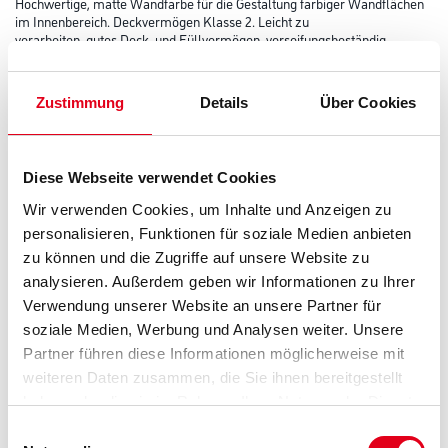
Hochwertige, matte Wandfarbe für die Gestaltung farbiger Wandflächen
im Innenbereich. Deckvermögen Klasse 2. Leicht zu
verarbeiten, gutes Deck- und Füllvermögen, verseifungsbeständig,
diffusionsfähig, spannungsarm.
Farbtonbezeichnung
Zustimmung
Details
Über Cookies
Diese Webseite verwendet Cookies
Glanzgrad
Wir verwenden Cookies, um Inhalte und Anzeigen zu
personalisieren, Funktionen für soziale Medien anbieten
Gebinde
zu können und die Zugriffe auf unsere Website zu
analysieren. Außerdem geben wir Informationen zu Ihrer
Verwendung unserer Website an unsere Partner für
soziale Medien, Werbung und Analysen weiter. Unsere
Partner führen diese Informationen möglicherweise mit
weiteren Daten zusammen, die Sie ihnen bereitgestellt
Umrechnungsfaktoren
haben oder die sie im Rahmen Ihrer Nutzung der Dienste
gesammelt haben.
Einwilligungsauswahl
Zur Farbauswahl für Ihren Wunschfarbton