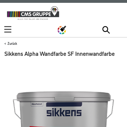
Zum
Zum
Inhalt
Navigationsmenü
springen
springen
Zurück
Sikkens Alpha Wandfarbe SF Innenwandfarbe