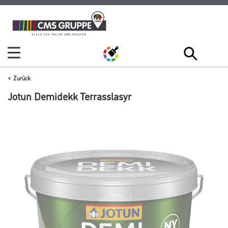
Zum
Zum
Inhalt
Navigationsmenü
springen
springen
Zurück
Jotun Demidekk Terrasslasyr