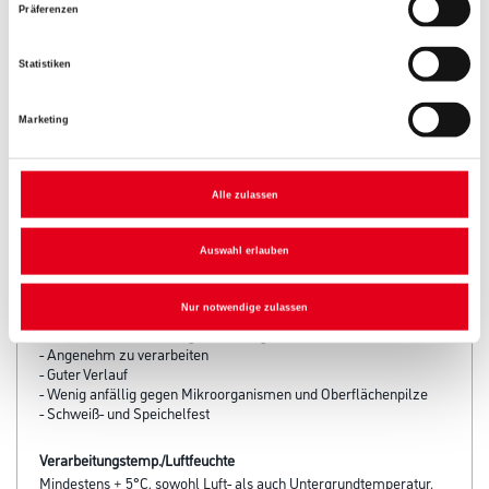
Präferenzen
Statistiken
Marketing
PRODUKTEIGENSCHAFTEN
Alle zulassen
Produkteigenschaft
Auswahl erlauben
- Gutes Eindringvermögen
- Stark wasserabweisend
Nur notwendige zulassen
- Hohe Wetterbeständigkeit
- UV-Schutz durch die Pigmentierung
- Angenehm zu verarbeiten
- Guter Verlauf
- Wenig anfällig gegen Mikroorganismen und Oberflächenpilze
- Schweiß- und Speichelfest
Verarbeitungstemp./Luftfeuchte
Mindestens + 5°C, sowohl Luft- als auch Untergrundtemperatur.