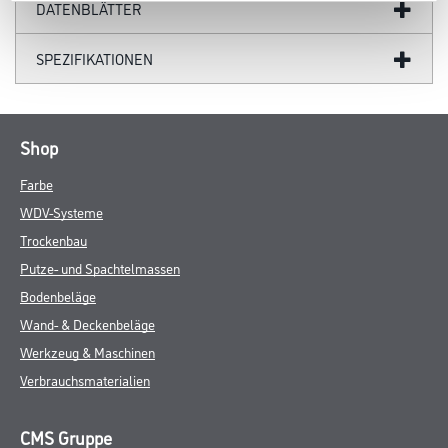
Mindestens + 5°C, sowohl Luft- als auch Untergrundtemperatur.
- Maximale Holzfeuchte: 18%
Verarbeitungszeit
- Trockenzeit (bei 23°C und 50% rel. Luftfeuchte)
- 4 Std. staubtrocken
Niedrige Temperatur und hohe Luftfeuchte verlängern die
Trockenzeit erheblich.
Verbrauch
- Hobelware 6 - 10 m²/Liter
Je nach Holzart und dessen Saugvermögen sind Abweichungen
möglich.
ZUSATZINFOS
GEFAHRENHINWEISE