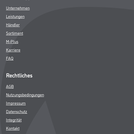
DATENBLÄTTER
SPEZIFIKATIONEN
Shop
Farbe
WDV-Systeme
Trockenbau
Putze- und Spachtelmassen
Bodenbeläge
Wand- & Deckenbeläge
Werkzeug & Maschinen
Verbrauchsmaterialien
CMS Gruppe