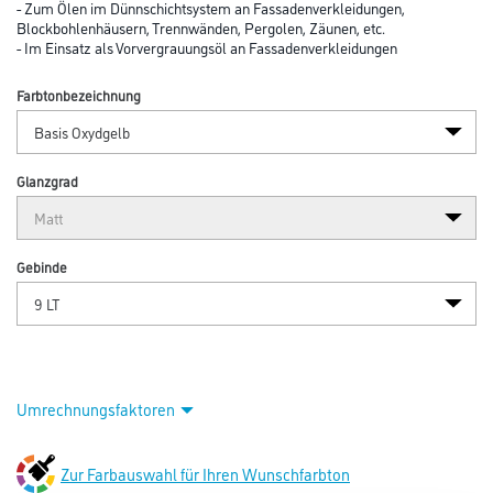
Abbildung ähnlich
Bitte einloggen, um Preise zu sehen
JotunMix Demidekk Terrasslasyr 9,0 lt Basis Oxydgelb
25ZMYTKVA
Art-Nr.:
1109-000414
Für begrenzt maßhaltige und nicht maßhaltige Bauteile im Außenbereich
- Zum Ölen von Gartenmöbeln und Holzbelägen