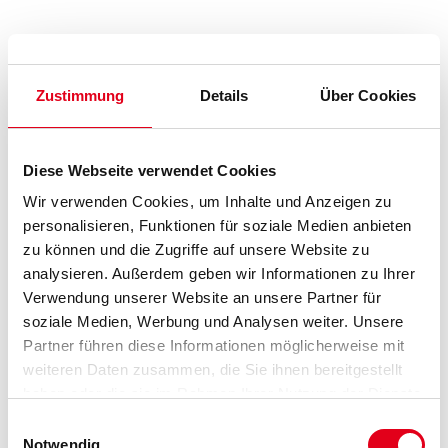
- Zum Ölen im Dünnschichtsystem an Fassadenverkleidungen,
Blockbohlenhäusern, Trennwänden, Pergolen, Zäunen, etc.
- Im Einsatz als Vorvergrauungsöl an Fassadenverkleidungen
Farbtonbezeichnung
Zustimmung
Details
Über Cookies
Glanzgrad
Diese Webseite verwendet Cookies
Wir verwenden Cookies, um Inhalte und Anzeigen zu
personalisieren, Funktionen für soziale Medien anbieten
Gebinde
zu können und die Zugriffe auf unsere Website zu
analysieren. Außerdem geben wir Informationen zu Ihrer
Verwendung unserer Website an unsere Partner für
soziale Medien, Werbung und Analysen weiter. Unsere
Partner führen diese Informationen möglicherweise mit
Umrechnungsfaktoren
weiteren Daten zusammen, die Sie ihnen bereitgestellt
haben oder die sie im Rahmen Ihrer Nutzung der Dienste
gesammelt haben.
Einwilligungsauswahl
Zur Farbauswahl für Ihren Wunschfarbton
Notwendig