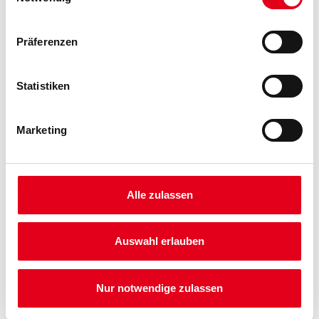
Präferenzen
Statistiken
Marketing
PRODUKTEIGENSCHAFTEN
Produkteigenschaft
- Gutes Eindringvermögen
Alle zulassen
- Stark wasserabweisend
- Hohe Wetterbeständigkeit
- UV-Schutz durch die Pigmentierung
Auswahl erlauben
- Angenehm zu verarbeiten
- Guter Verlauf
- Wenig anfällig gegen Mikroorganismen und Oberflächenpilze
- Schweiß- und Speichelfest
Nur notwendige zulassen
Verarbeitungstemp./Luftfeuchte