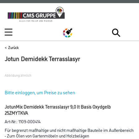
Zum
Zum
Inhalt
Navigationsmenü
springen
springen
Zurück
Jotun Demidekk Terrasslasyr