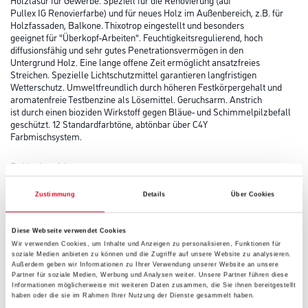
Pullex IG Renovierfarbe) und für neues Holz im Außenbereich, z.B. für
Holzfassaden, Balkone. Thixotrop eingestellt und besonders
geeignet für "Überkopf-Arbeiten". Feuchtigkeitsregulierend, hoch
diffusionsfähig und sehr gutes Penetrationsvermögen in den
Untergrund Holz. Eine lange offene Zeit ermöglicht ansatzfreies
Streichen. Spezielle Lichtschutzmittel garantieren langfristigen
Wetterschutz. Umweltfreundlich durch höheren Festkörpergehalt und
aromatenfreie Testbenzine als Lösemittel. Geruchsarm. Anstrich
ist durch einen bioziden Wirkstoff gegen Bläue- und Schimmelpilzbefall
geschützt. 12 Standardfarbtöne, abtönbar über C4Y
Farbmischsystem.
Farbtonbezeichnung
Zustimmung
Details
Über Cookies
Glanzgrad
Diese Webseite verwendet Cookies
Wir verwenden Cookies, um Inhalte und Anzeigen zu personalisieren, Funktionen für
soziale Medien anbieten zu können und die Zugriffe auf unsere Website zu analysieren.
Außerdem geben wir Informationen zu Ihrer Verwendung unserer Website an unsere
Gebinde
Partner für soziale Medien, Werbung und Analysen weiter. Unsere Partner führen diese
Informationen möglicherweise mit weiteren Daten zusammen, die Sie ihnen bereitgestellt
haben oder die sie im Rahmen Ihrer Nutzung der Dienste gesammelt haben.