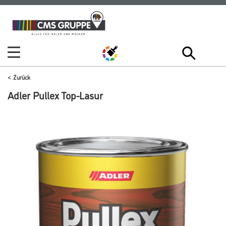
Zum
Zum
Inhalt
Navigationsmenü
springen
springen
Zurück
Adler Pullex Top-Lasur