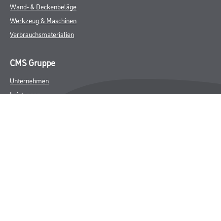
Wand- & Deckenbeläge
Werkzeug & Maschinen
Verbrauchsmaterialien
CMS Gruppe
Unternehmen
Leistungen
Händler
Sortiment
M-Plus
Karriere
FAQ
Rechtliches
AGB