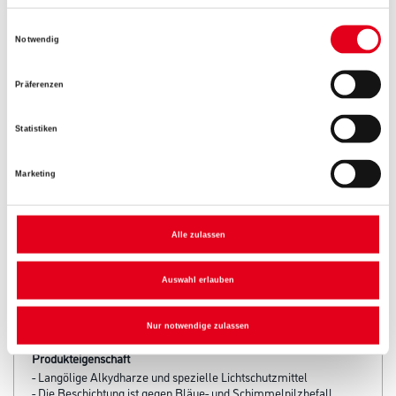
Einwilligungsauswahl
Notwendig
Umrechnungsfaktoren
Präferenzen
Zur Farbauswahl für Ihren Wunschfarbton
Statistiken
Marketing
Alle zulassen
Auswahl erlauben
PRODUKTEIGENSCHAFTEN
Nur notwendige zulassen
Produkteigenschaft
- Langölige Alkydharze und spezielle Lichtschutzmittel
- Die Beschichtung ist gegen Bläue- und Schimmelpilzbefall