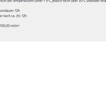
nicht bei Temperaturen unter + 5°C, jedoch nicht über 30°C und/oder rela
kendauer: 12h
r nach ca. (h): 12h
 100,00 ml/m²
CMS Gruppe
rialien
Unternehmen
Leistungen
Händler
Sortiment