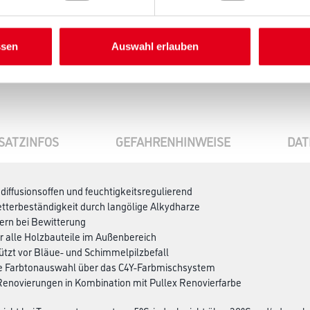
Wunschfarbton
ssen
Auswahl erlauben
SATZINFOS
GEFAHRENHINWEISE
DAT
, diffusionsoffen und feuchtigkeitsregulierend
tterbeständigkeit durch langölige Alkydharze
tern bei Bewitterung
für alle Holzbauteile im Außenbereich
hützt vor Bläue- und Schimmelpilzbefall
e Farbtonauswahl über das C4Y-Farbmischsystem
r Renovierungen in Kombination mit Pullex Renovierfarbe