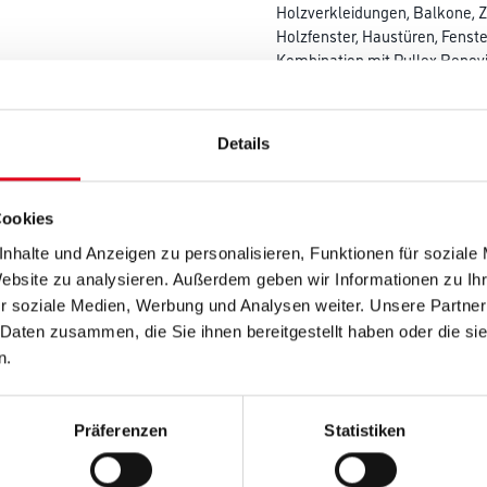
Holzverkleidungen, Balkone, 
Holzfenster, Haustüren, Fenster
Kombination mit Pullex Renovi
Große Farbtonvielfalt. Der Ans
und geruchsarm, diffusionsoff
und feuchtigkeitsregulierend. 
Details
das C4Y-Farbmischsystem.
Farbtonbezeichnung
Cookies
nhalte und Anzeigen zu personalisieren, Funktionen für soziale
Website zu analysieren. Außerdem geben wir Informationen zu I
Gebinde
r soziale Medien, Werbung und Analysen weiter. Unsere Partner
 Daten zusammen, die Sie ihnen bereitgestellt haben oder die s
n.
Umrechnungsfaktoren
Präferenzen
Statistiken
Zur Farbauswahl für Ihr