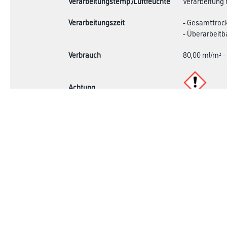
Verarbeitungstemp./Luftfeuchte
Verarbeitung 
Verarbeitungszeit
- Gesamttroc
- Überarbeitba
Verbrauch
80,00 ml/m² -
Achtung
Shop
Farbe
Verbrauchsmate
WDV-Systeme
Trockenbau
Putze- und Spachtelmassen