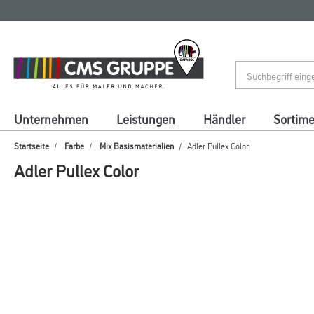
Zum
Zum
Inhalt
Navigationsmenü
springen
springen
Unternehmen
Leistungen
Händler
Sortim
Startseite
Farbe
Mix Basismaterialien
Adler Pullex Color
Adler Pullex Color