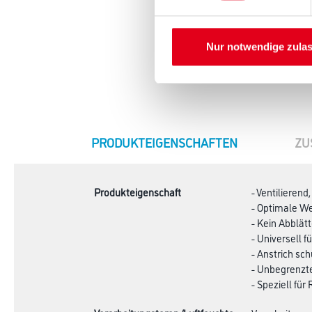
Nur notwendige zula
CURRENT
PRODUKTEIGENSCHAFTEN
ZU
TAB:
Produkteigenschaft
- Ventilierend
- Optimale We
- Kein Abblät
- Universell 
- Anstrich sc
- Unbegrenzt
- Speziell fü