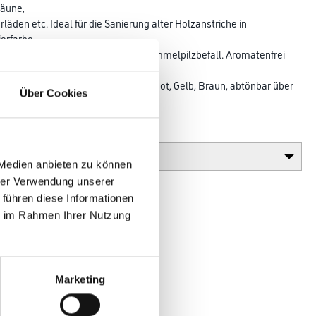
Zäune,
läden etc. Ideal für die Sanierung alter Holzanstriche in
erfarbe.
trich schützt gegen Bläue- und Schimmelpilzbefall. Aromatenfrei
en
Standardfarbtöne: Weiß, RAL 6005, Rot, Gelb, Braun, abtönbar über
Über Cookies
Glanzgrad
 Medien anbieten zu können
hrer Verwendung unserer
 führen diese Informationen
ie im Rahmen Ihrer Nutzung
Marketing
en