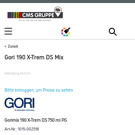
Zum
Zum
Inhalt
Navigationsmenü
springen
springen
Zurück
Gori 190 X-Trem DS Mix
Abbildung ähnlich
Bitte einloggen, um Preise zu sehen
Gorimix 190 X-Trem DS 750 ml PG
Art-Nr.:
1015-002518