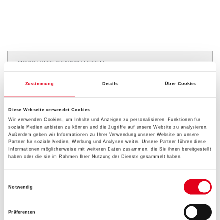
PRODUKTEIGENSCHAFTEN
Zustimmung
Details
Über Cookies
Produkteigenschaft
- Extrem schnelltrocknend durch ""Fast Drying Technology""
- Extreme Transparenz und seidenmatte Oberfläche
Diese Webseite verwendet Cookies
- Extrem UV- und wetterbeständig
Wir verwenden Cookies, um Inhalte und Anzeigen zu personalisieren, Funktionen für
soziale Medien anbieten zu können und die Zugriffe auf unsere Website zu analysieren.
Außerdem geben wir Informationen zu Ihrer Verwendung unserer Website an unsere
Verarbeitungstemp./Luftfeuchte
Partner für soziale Medien, Werbung und Analysen weiter. Unsere Partner führen diese
Verarbeitung und Trocknung nicht bei Temperaturen unter + 5°C
Informationen möglicherweise mit weiteren Daten zusammen, die Sie ihnen bereitgestellt
und/oder relativer Luftfeuchtigkeit > 80%.
haben oder die sie im Rahmen Ihrer Nutzung der Dienste gesammelt haben.
Verarbeitungszeit
Einwilligungsauswahl
Notwendig
- Staubtrocken nach ca. 2 Stunden
- Überstreichbar nach ca. 6 Stunden (23°C / 60 % rel.
Luftfeuchtigkeit)
Präferenzen