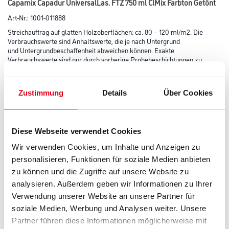
Capamix Capadur UniversalLas. FTZ 750 ml ClMix Farbton Getönt
Art-Nr.:
1001-011888
Streichauftrag auf glatten Holzoberflächen: ca. 80 – 120 ml/m2. Die
Verbrauchswerte sind Anhaltswerte, die je nach Untergrund
und Untergrundbeschaffenheit abweichen können. Exakte
Verbrauchswerte sind nur durch vorherige Probebeschichtungen zu
ermitteln.
Farbtonbezeichnung
Zustimmung
Details
Über Cookies
Glanzgrad
Diese Webseite verwendet Cookies
Wir verwenden Cookies, um Inhalte und Anzeigen zu
personalisieren, Funktionen für soziale Medien anbieten
Gebinde
zu können und die Zugriffe auf unsere Website zu
analysieren. Außerdem geben wir Informationen zu Ihrer
Verwendung unserer Website an unsere Partner für
soziale Medien, Werbung und Analysen weiter. Unsere
Partner führen diese Informationen möglicherweise mit