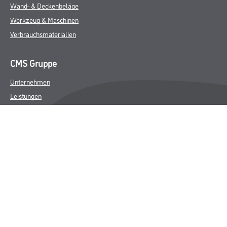
Wand- & Deckenbeläge
Werkzeug & Maschinen
Verbrauchsmaterialien
CMS Gruppe
Unternehmen
Leistungen
Händler
Sortiment
M-Plus
Karriere
FAQ
Rechtliches
AGB