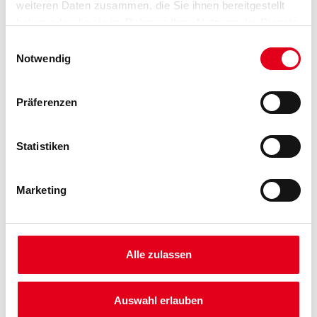
weiteren Daten zusammen, die Sie ihnen bereitgestellt
Umrechnungsfaktoren
haben oder die sie im Rahmen Ihrer Nutzung der Dienste
gesammelt haben.
Einwilligungsauswahl
Notwendig
Zur Farbauswahl für Ihren Wunschfarbton
Präferenzen
Statistiken
Marketing
Alle zulassen
PRODUKTEIGENSCHAFTEN
Produkteigenschaft
Auswahl erlauben
Material-, Umluft- und Untergrundtemperatur: Mind. 5 °C