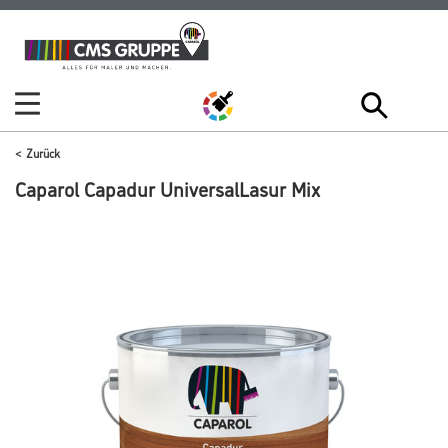
Zum
Zum
Inhalt
Navigationsmenü
springen
springen
Zurück
Caparol Capadur UniversalLasur Mix