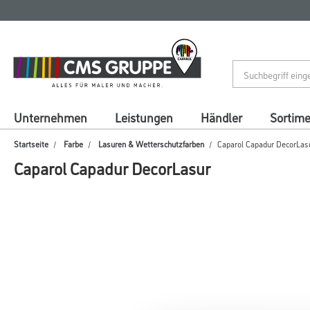
Zum
Zum
Inhalt
Navigationsmenü
springen
springen
Unternehmen
Leistungen
Händler
Sortim
Startseite
Farbe
Lasuren & Wetterschutzfarben
Caparol Capadur DecorLas
Caparol Capadur DecorLasur