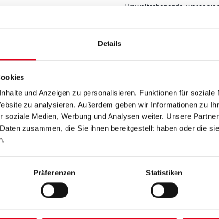
Umweltschonende, wasserverdü
Umweltschonend, blockfest u
hochelastisch.
Details
Farbtonbezeichnung
Cookies
Gebinde
nhalte und Anzeigen zu personalisieren, Funktionen für soziale
Website zu analysieren. Außerdem geben wir Informationen zu I
r soziale Medien, Werbung und Analysen weiter. Unsere Partner
 Daten zusammen, die Sie ihnen bereitgestellt haben oder die s
n.
Umrechnungsfaktoren
Zur Farbauswahl für Ihr
Präferenzen
Statistiken
Wunschfarbton