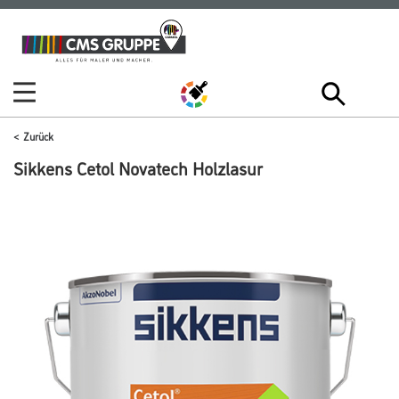
Zum
Zum
Inhalt
Navigationsmenü
springen
springen
Zurück
Sikkens Cetol Novatech Holzlasur