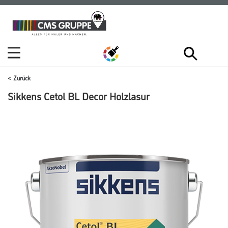
Zum
Zum
Inhalt
Navigationsmenü
springen
springen
Zurück
Sikkens Cetol BL Decor Holzlasur