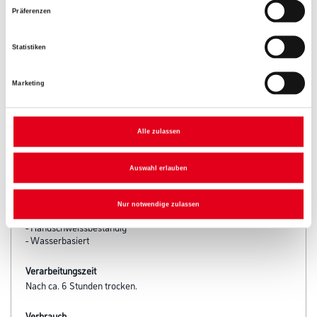
Präferenzen
Statistiken
Marketing
Alle zulassen
PRODUKTEIGENSCHAFTEN
Auswahl erlauben
Produkteigenschaft
- Hohe Transparenz
- Die Holzoberfläche wird angefeuert
Nur notwendige zulassen
- Hohe Farbtonvielfalt
- Handschweissbeständig
- Wasserbasiert
Verarbeitungszeit
Nach ca. 6 Stunden trocken.
Verbrauch