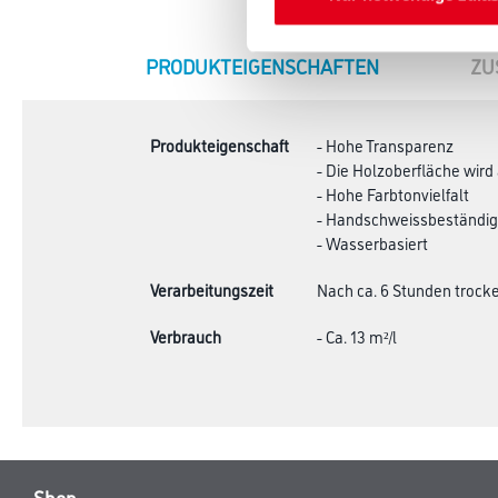
CURRENT
PRODUKTEIGENSCHAFTEN
ZU
TAB:
Produkteigenschaft
- Hohe Transparenz
- Die Holzoberfläche wird
- Hohe Farbtonvielfalt
- Handschweissbeständig
- Wasserbasiert
Verarbeitungszeit
Nach ca. 6 Stunden trocke
Verbrauch
- Ca. 13 m²/l
Shop