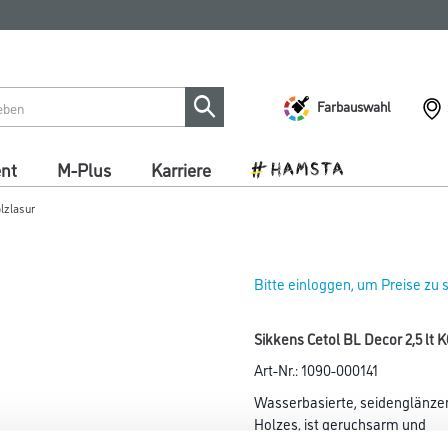
Farbauswahl
ent
M-Plus
Karriere
lzlasur
Bitte einloggen, um Preise zu
Sikkens Cetol BL Decor 2,5 lt 
Art-Nr.:
1090-000141
Wasserbasierte, seidenglänzen
Holzes, ist geruchsarm und
schnell trocknend. Feuert die