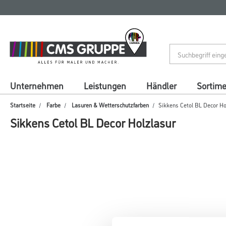
Zum
Zum
Inhalt
Navigationsmenü
springen
springen
Unternehmen
Leistungen
Händler
Sortim
Startseite
Farbe
Lasuren & Wetterschutzfarben
Sikkens Cetol BL Decor Ho
Sikkens Cetol BL Decor Holzlasur