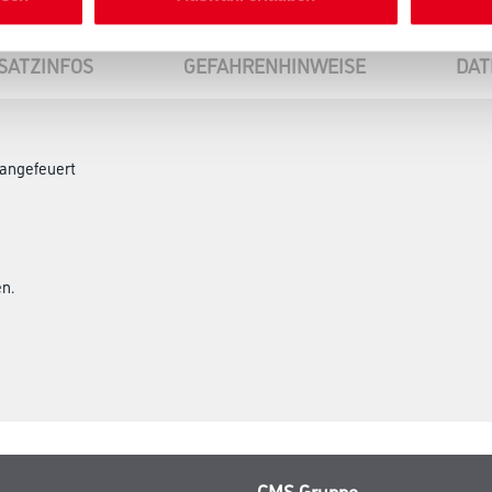
SATZINFOS
GEFAHRENHINWEISE
DAT
 angefeuert
n.
CMS Gruppe