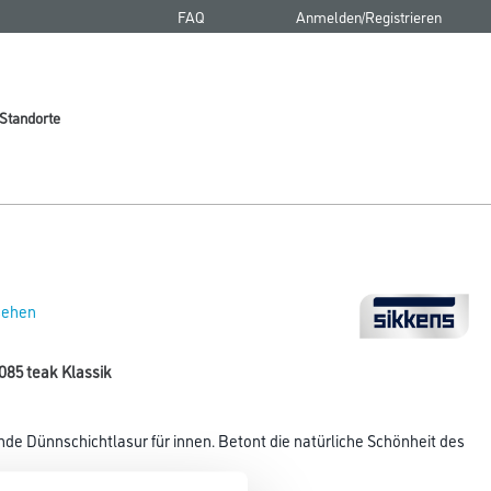
FAQ
Anmelden/Registrieren
Standorte
 sehen
K085 teak Klassik
de Dünnschichtlasur für innen. Betont die natürliche Schönheit des
 Maserung des Holzes an.