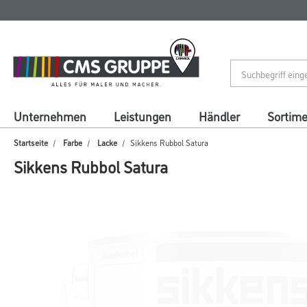
Zum
Zum
Inhalt
Navigationsmenü
springen
springen
Unternehmen
Leistungen
Händler
Sortim
Startseite
Farbe
Lacke
Sikkens Rubbol Satura
Sikkens Rubbol Satura