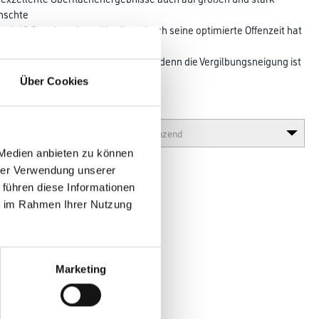
ünschte
nach 16 Stunden ein und bedingt durch seine optimierte Offenzeit hat
n
h strahlender und bleibt länger weiß, denn die Vergilbungsneigung ist
Über Cookies
Glanzgrad
 Medien anbieten zu können
hrer Verwendung unserer
 führen diese Informationen
ie im Rahmen Ihrer Nutzung
Marketing
en