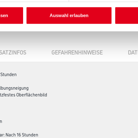
ssen
Auswahl erlauben
SATZINFOS
GEFAHRENHINWEISE
DAT
 Stunden
gilbungsneigung
tzfestes Oberflächenbild
en
n
bar: Nach 16 Stunden