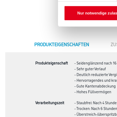
Nur notwendige zula
CURRENT
PRODUKTEIGENSCHAFTEN
ZU
TAB:
Produkteigenschaft
- Seidenglänzend nach 16
- Sehr guter Verlauf
- Deutlich reduzierte Ver
- Hervorragendes und kra
- Gute Kantenabdeckung
- Hohes Füllvermögen
Verarbeitungszeit
- Staubfrei: Nach 4 Stund
- Trocken: Nach 6 Stunde
- Überstreich-/überspritz