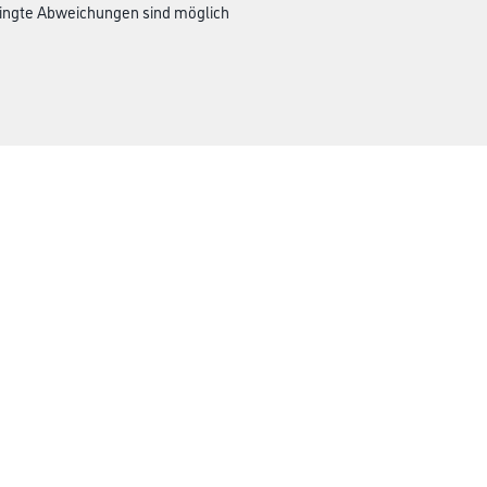
dingte Abweichungen sind möglich
CMS Gruppe
rialien
Unternehmen
Leistungen
Händler
Sortiment
M-Plus
Karriere
FAQ