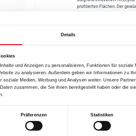
profilierten Flächen. Der gew
Seidenglanz stellt sich schon 
der Lack einen hervorragende
Verlauf. Das Weiß ist jetzt noc
deutlich reduziert.
Details
Farbtonbezeichnung
Cookies
nhalte und Anzeigen zu personalisieren, Funktionen für soziale
Gebinde
Website zu analysieren. Außerdem geben wir Informationen zu I
r soziale Medien, Werbung und Analysen weiter. Unsere Partner
 Daten zusammen, die Sie ihnen bereitgestellt haben oder die s
n.
Umrechnungsfaktoren
Präferenzen
Statistiken
Zur Farbauswahl für Ihr
Wunschfarbton