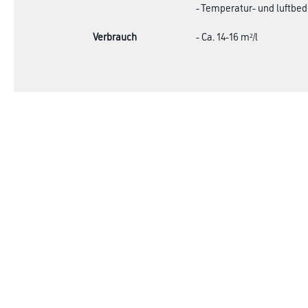
- Temperatur- und luftbe
Verbrauch
- Ca. 14-16 m²/l
Shop
Farbe
Verbrauchsmate
WDV-Systeme
Trockenbau
Putze- und Spachtelmassen
Bodenbeläge
Wand- & Deckenbeläge
Werkzeug & Maschinen