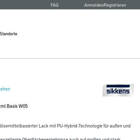
FAQ
Anmelden/Registrieren
Standorte
 sehen
 ml Basis W05
lösemittelbasierter Lack mit PU-Hybrid-Technologie für außen und
 exzellente Oberflächenergebnisse auch auf großen und stark