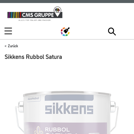
Zum
Zum
Inhalt
Navigationsmenü
springen
springen
Zurück
Sikkens Rubbol Satura