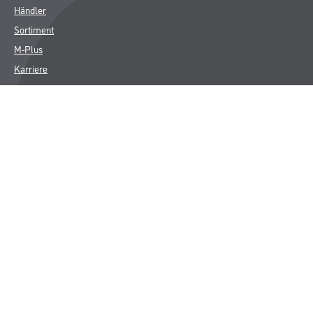
Händler
Sortiment
M-Plus
Karriere
FAQ
Rechtliches
AGB
Nutzungsbedingungen
Impressum
Datenschutz
Integrität
Kontakt
Follow Us