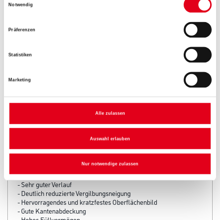
Umrechnungsfaktoren
Notwendig
Präferenzen
Zur Farbauswahl für Ihren Wunschfarbton
Statistiken
Marketing
Alle zulassen
PRODUKTEIGENSCHAFTEN
Auswahl erlauben
Produkteigenschaft
Nur notwendige zulassen
- Seidenglänzend nach 16 Stunden
- Sehr guter Verlauf
- Deutlich reduzierte Vergilbungsneigung
- Hervorragendes und kratzfestes Oberflächenbild
- Gute Kantenabdeckung
- Hohes Füllvermögen