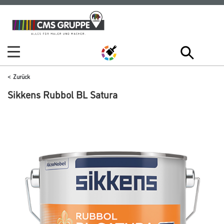
Zum
Zum
Inhalt
Navigationsmenü
springen
springen
Zurück
Sikkens Rubbol BL Satura