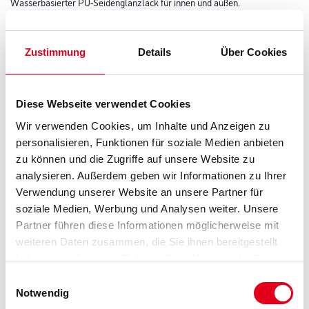
Wasserbasierter PU-Seidenglanzlack für innen und außen.
Farbtonbezeichnung
Zustimmung
Details
Über Cookies
Glanzgrad
Diese Webseite verwendet Cookies
Wir verwenden Cookies, um Inhalte und Anzeigen zu
Gebinde
personalisieren, Funktionen für soziale Medien anbieten
zu können und die Zugriffe auf unsere Website zu
analysieren. Außerdem geben wir Informationen zu Ihrer
Verwendung unserer Website an unsere Partner für
soziale Medien, Werbung und Analysen weiter. Unsere
Partner führen diese Informationen möglicherweise mit
Umrechnungsfaktoren
weiteren Daten zusammen, die Sie ihnen bereitgestellt
haben oder die sie im Rahmen Ihrer Nutzung der Dienste
Zur Farbauswahl für Ihren Wunschfarbton
gesammelt haben.
Einwilligungsauswahl
Notwendig