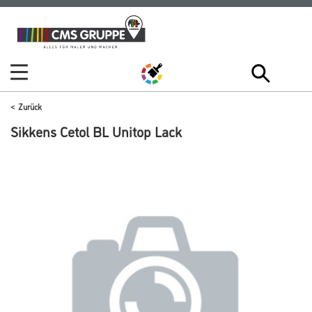
Zum
Zum
Inhalt
Navigationsmenü
springen
springen
Zurück
Sikkens Cetol BL Unitop Lack