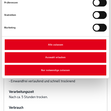
Präferenzen
Statistiken
Marketing
PRODUKTEIGENSCHAFTEN
Alle zulassen
Produkteigenschaft
- Geruchsarm und vergilbungsarm
Auswahl erlauben
- Verbessert die mechanischen Oberflächeneigenschaften
empfindlicher Lackierungen nachhaltig
Nur notwendige zulassen
- Wasserbasiert
- Handschweißbeständig
- Einwandfrei verlaufend und schnell trocknend
Verarbeitungszeit
Nach ca. 5 Stunden trocken.
Verbrauch