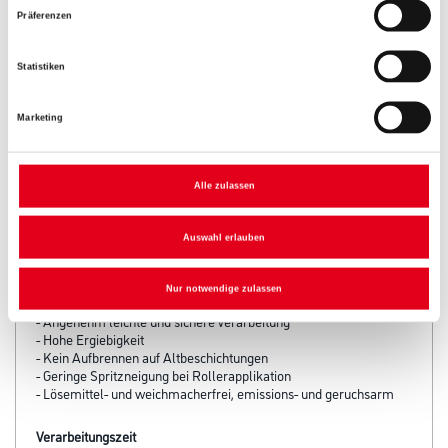
Präferenzen
Statistiken
Marketing
Alle zulassen
PRODUKTEIGENSCHAFTEN
Auswahl erlauben
Produkteigenschaft
- Sehr hohe Deckkraft
- Modernes, helles Weiß bei Deckkraftklasse 1
Nur notwendige zulassen
- Sehr guter Verlauf
- Angenehm leichte und sichere Verarbeitung
- Hohe Ergiebigkeit
- Kein Aufbrennen auf Altbeschichtungen
- Geringe Spritzneigung bei Rollerapplikation
- Lösemittel- und weichmacherfrei, emissions- und geruchsarm
Verarbeitungszeit