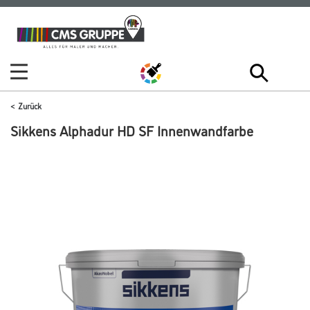
Zum
Zum
Inhalt
Navigationsmenü
springen
springen
Zurück
Sikkens Alphadur HD SF Innenwandfarbe