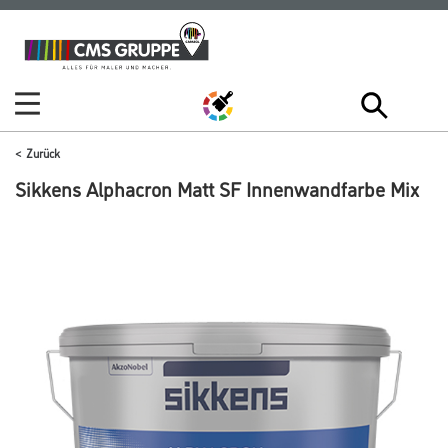
Zum
Zum
Inhalt
Navigationsmenü
springen
springen
Zurück
Sikkens Alphacron Matt SF Innenwandfarbe Mix