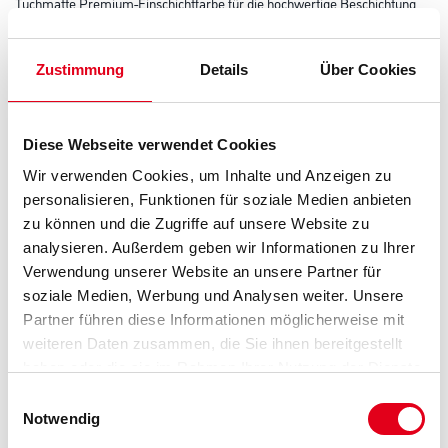
Tuchmatte Premium-Einschichtfarbe für die hochwertige Beschichtung
von Innenräumen, scheuerbeständig mit höchstem Weißgrad und
extrem gutem Deckvermögen. Jetzt NAR 1 und brillanter Weißgrad.
Zustimmung
Details
Über Cookies
Farbtonbezeichnung
Diese Webseite verwendet Cookies
Glanzgrad
Wir verwenden Cookies, um Inhalte und Anzeigen zu
personalisieren, Funktionen für soziale Medien anbieten
zu können und die Zugriffe auf unsere Website zu
Gebinde
analysieren. Außerdem geben wir Informationen zu Ihrer
Verwendung unserer Website an unsere Partner für
soziale Medien, Werbung und Analysen weiter. Unsere
Partner führen diese Informationen möglicherweise mit
weiteren Daten zusammen, die Sie ihnen bereitgestellt
Umrechnungsfaktoren
haben oder die sie im Rahmen Ihrer Nutzung der Dienste
gesammelt haben.
Einwilligungsauswahl
Notwendig