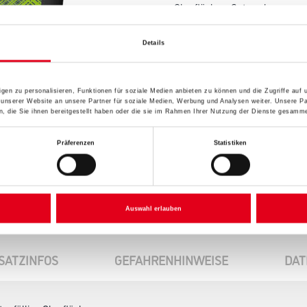
Oberflächen. Gut ausbesserung
Farbtonbezeichnung
Details
gen zu personalisieren, Funktionen für soziale Medien anbieten zu können und die Zugriffe auf
 unserer Website an unsere Partner für soziale Medien, Werbung und Analysen weiter. Unsere Pa
 die Sie ihnen bereitgestellt haben oder die sie im Rahmen Ihrer Nutzung der Dienste gesamme
Umrechnungsfaktoren
Präferenzen
Statistiken
Auswahl erlauben
SATZINFOS
GEFAHRENHINWEISE
DAT