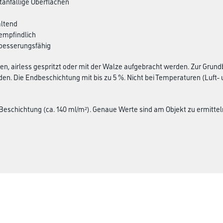
chtanfällige Oberflächen
altend
nempfindlich
sbesserungsfähig
en, airless gespritzt oder mit der Walze aufgebracht werden. Zur Grun
en. Die Endbeschichtung mit bis zu 5 %. Nicht bei Temperaturen (Luft-
o Beschichtung (ca. 140 ml/m²). Genaue Werte sind am Objekt zu ermittel
CMS Gruppe
rialien
Unternehmen