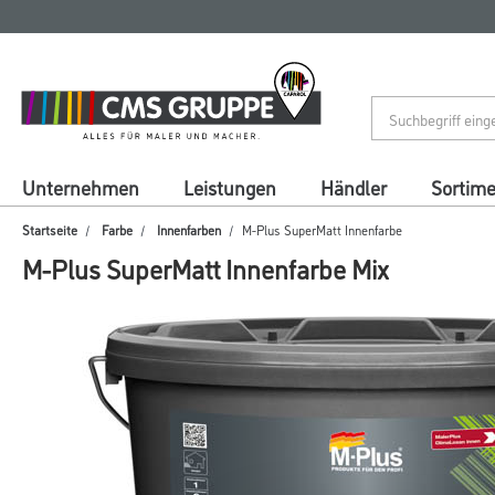
Zum
Zum
Inhalt
Navigationsmenü
springen
springen
Unternehmen
Leistungen
Händler
Sortim
Startseite
Farbe
Innenfarben
M-Plus SuperMatt Innenfarbe
M-Plus SuperMatt Innenfarbe Mix