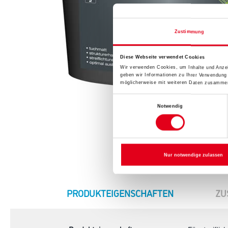
Zustimmung
Diese Webseite verwendet Cookies
Wir verwenden Cookies, um Inhalte und Anzei
geben wir Informationen zu Ihrer Verwendung
möglicherweise mit weiteren Daten zusammen,
Einwilligungsauswahl
Notwendig
Nur notwendige zulassen
CURRENT
PRODUKTEIGENSCHAFTEN
ZU
TAB: