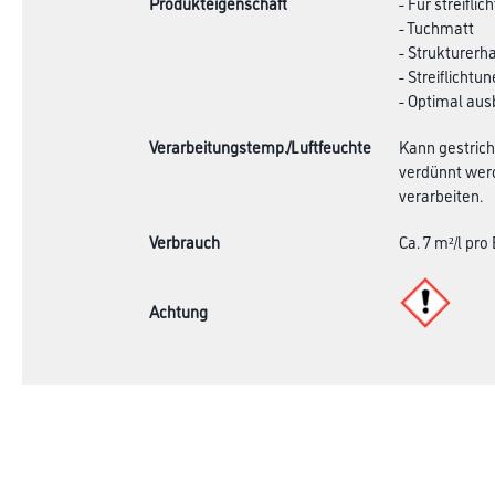
Produkteigenschaft
- Für streifli
- Tuchmatt
- Strukturerh
- Streiflichtu
- Optimal au
Verarbeitungstemp./Luftfeuchte
Kann gestrich
verdünnt werd
verarbeiten.
Verbrauch
Ca. 7 m²/l pr
Achtung
Shop
Farbe
Verbrauchsmate